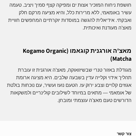
חושפת ניחוח המזכיר אצות ים ומפיקה קצף סמיך ויציב. טעמה
עשיר באומאמי, ללא מרירות כלל, והיא מציעה מרקם חלק
ואבקתי. אידיאלית להגשה במוסדות יוקרתיים המחפשים חוויית
מאצ'ה מעודנת ואיכותית.
מאצ'ה אורגנית קוגאמו (Kogamo Organic
Matcha)
מגודלת באזור טנרי שבשיזואוקה, מאצ'ה אורגנית זו עוברת
תהליך אידוי וקלייה עדין בשבעה שלבים. היא מציגה ארומת
אגוזים קלויים וצבע ירוק עז. הטעם נועז ועשיר, עם נוכחות בולטת
של אומאמי — מתאים במיוחד לשילובים קולינריים ולמשקאות
הדורשים טעם מאצ'ה עוצמתי ומובחן.
צור קשר