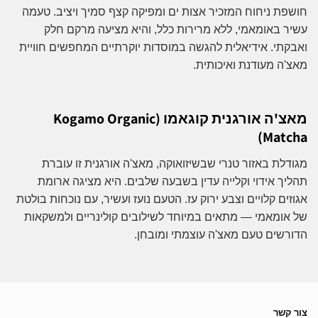
חושפת ניחוח המזכיר אצות ים ומפיקה קצף סמיך ויציב. טעמה
עשיר באומאמי, ללא מרירות כלל, והיא מציעה מרקם חלק
ואבקתי. אידיאלית להגשה במוסדות יוקרתיים המחפשים חוויית
מאצ'ה מעודנת ואיכותית.
מאצ'ה אורגנית קוגאמו (Kogamo Organic
Matcha)
מגודלת באזור טנרי שבשיזואוקה, מאצ'ה אורגנית זו עוברת
תהליך אידוי וקלייה עדין בשבעה שלבים. היא מציגה ארומת
אגוזים קלויים וצבע ירוק עז. הטעם נועז ועשיר, עם נוכחות בולטת
של אומאמי — מתאים במיוחד לשילובים קולינריים ולמשקאות
הדורשים טעם מאצ'ה עוצמתי ומובחן.
צור קשר